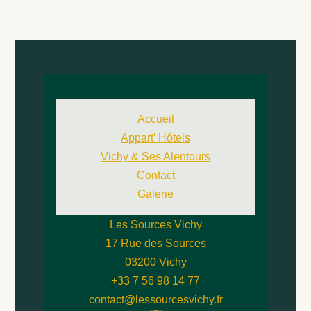
Accueil
Appart’ Hôtels
Vichy & Ses Alentours
Contact
Galerie
Les Sources Vichy
17 Rue des Sources
03200 Vichy
+33 7 56 98 14 77
contact@lessourcesvichy.fr